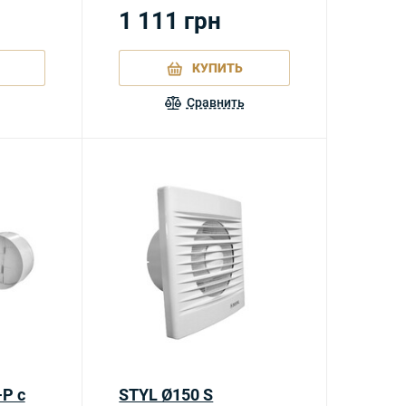
1 111
грн
КУПИТЬ
Сравнить
P с
STYL Ø150 S