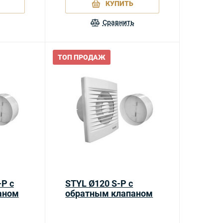
КУПИТЬ
Сравнить
ТОП ПРОДАЖ
P с
STYL Ø120 S-P с
аном
обратным клапаном