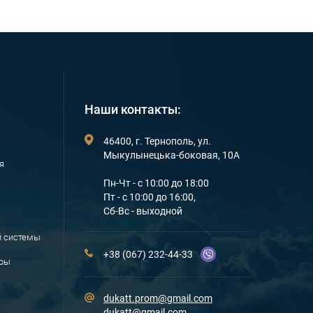
Наши контакты:
46400, г. Тернополь, ул.
Мыкулынецька-боковая, 10А
я
Пн-Чт - c 10:00 до 18:00
Пт - с 10:00 до 16:00,
Сб-Вс - выходной
й системы
+38 (067) 232-44-33
ары
dukatt.prom@gmail.com
dukatt@gmail.com