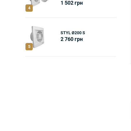
1 502
грн
4
STYL Ø200 S
2 760
грн
5