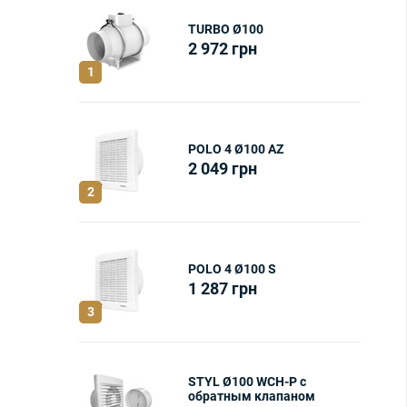
TURBO Ø100
2 972
грн
1
POLO 4 Ø100 AZ
2 049
грн
2
POLO 4 Ø100 S
1 287
грн
3
STYL Ø100 WCH-P с
обратным клапаном