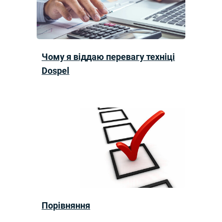
Чому я віддаю перевагу техніці
Dospel
Порівняння